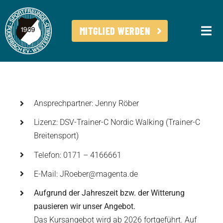
Skip
to
MITGLIED WERDEN
content
Togg
Navi
UNSER ANGEBOT
DER VEREIN
TRAINER WERDEN
Ansprechpartner: Jenny Röber
Lizenz: DSV-Trainer-C Nordic Walking (Trainer-C
NEUIGKEITEN
Breitensport)
DOWNLOADS
Telefon: 0171 – 4166661
KONTAKT
E-Mail:
JRoeber@magenta.de
Aufgrund der Jahreszeit bzw. der Witterung
pausieren wir unser Angebot.
Das Kursangebot wird ab 2026 fortgeführt. Auf