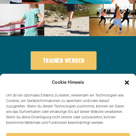
TRAINER WERDEN
Sportfreunde 09 Puderbach e.V. – seit 1909 ein Verein
Cookie Hinweis
für Sport, Zusammenhalt und Freude an Bewegung.
Um dir ein optimales Erlebnis zu bieten, verwenden wir Technologien wie
Cookies, um Geräteinformationen zu speichern und/oder darauf
KONTAKT
zuzugreifen. Wenn du diesen Technologien zustimmst, können wir Daten
wie das Surfverhalten oder eindeutige IDs auf dieser Website verarbeiten.
Wenn du deine Einwilligung nicht erteilst oder zurückziehst, können
bestimmte Merkmale und Funktionen beeinträchtigt werden.
Sportfreunde 09 Puderbach e.V.