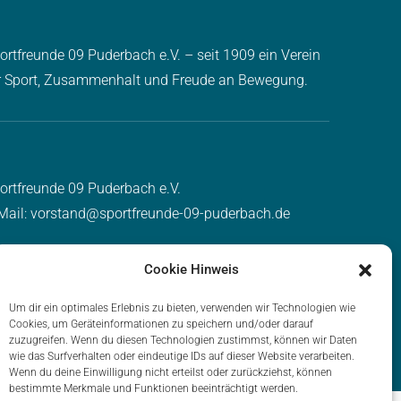
ortfreunde 09 Puderbach e.V. – seit 1909 ein Verein
r Sport, Zusammenhalt und Freude an Bewegung.
ortfreunde 09 Puderbach e.V.
Mail: vorstand@sportfreunde-09-puderbach.de
Cookie Hinweis
of Jane
, Webseitenbetreuung durch Sportfreunde 09
Um dir ein optimales Erlebnis zu bieten, verwenden wir Technologien wie
pressum
|
Klimaschutz
Cookies, um Geräteinformationen zu speichern und/oder darauf
zuzugreifen. Wenn du diesen Technologien zustimmst, können wir Daten
wie das Surfverhalten oder eindeutige IDs auf dieser Website verarbeiten.
Wenn du deine Einwilligung nicht erteilst oder zurückziehst, können
bestimmte Merkmale und Funktionen beeinträchtigt werden.