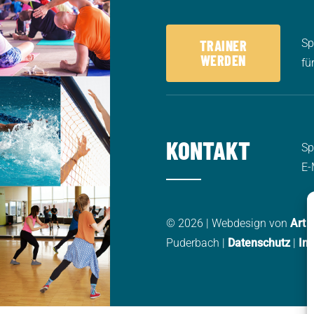
Sp
TRAINER
WERDEN
fü
KONTAKT
Sp
E-
© 2026 | Webdesign von
Art 
Puderbach |
Datenschutz
|
Im