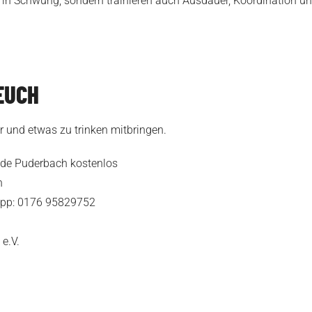
f in Schwung, sondern trainieren auch Ausdauer, Koordination und
EUCH
 und etwas zu trinken mitbringen.
unde Puderbach kostenlos
n
pp: 0176 95829752
e.V.