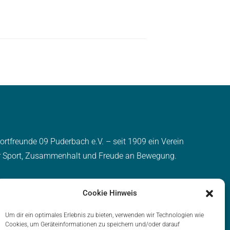
ortfreunde 09 Puderbach e.V. – seit 1909 ein Verein
r Sport, Zusammenhalt und Freude an Bewegung.
Cookie Hinweis
Um dir ein optimales Erlebnis zu bieten, verwenden wir Technologien wie
ortfreunde 09 Puderbach e.V.
Cookies, um Geräteinformationen zu speichern und/oder darauf