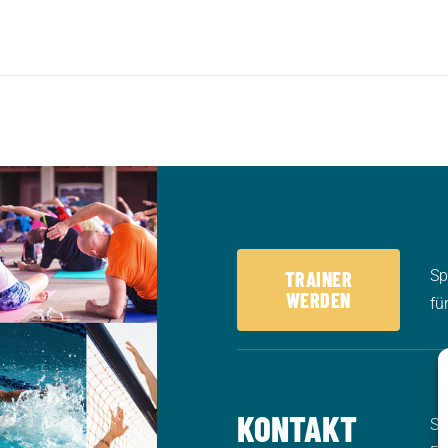
Sp
TRAINER
WERDEN
fü
KONTAKT
Sp